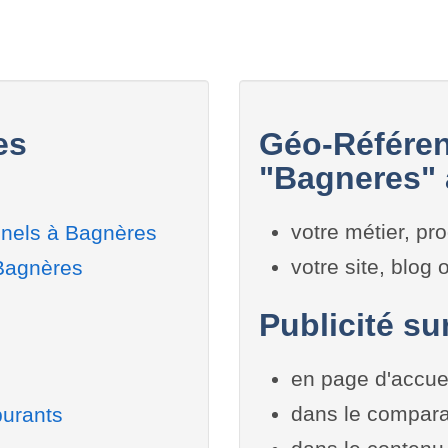
es
Géo-Référen
"Bagneres" 
votre métier, pro
nnels à Bagnères
votre site, blog
 Bagnères
Publicité su
en page d'accue
dans le compara
burants