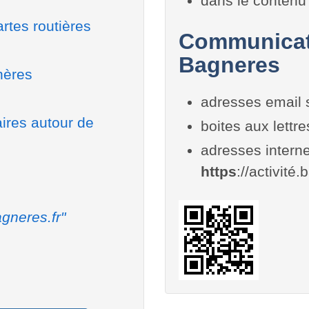
dans le contenu 
rtes routières
Communicati
Bagneres
nères
adresses email 
aires autour de
boites aux lettr
adresses interne
https
://activité.
gneres.fr"