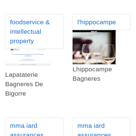
foodservice &
l'hippocampe
intellectual
property
Lhippocampe
Lapataterie
Bagneres
Bagneres De
Bigorre
mma iard
mma iard
assurances
assurances