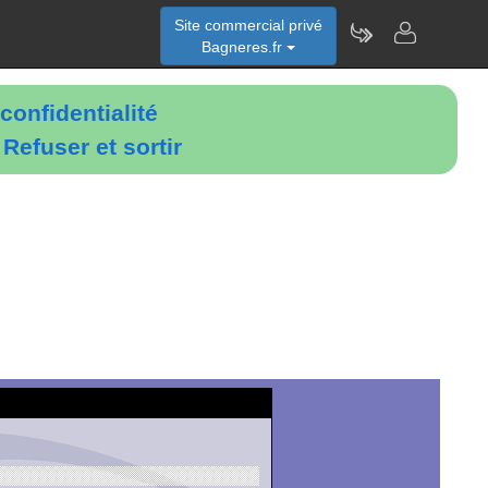
Site commercial privé
Bagneres.fr
confidentialité
é
Refuser et sortir