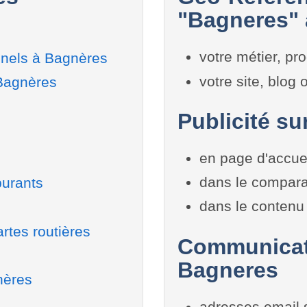
"Bagneres" 
votre métier, pro
nnels à Bagnères
votre site, blog
 Bagnères
Publicité su
en page d'accue
dans le compara
burants
dans le contenu 
rtes routières
Communicati
Bagneres
nères
adresses email 