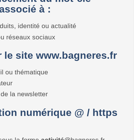
associé à :
duits, identité ou actualité
 ou réseaux sociaux
r le site www.bagneres.fr
il ou thématique
teur
de la newsletter
on numérique @ / https
sous la forme
activité
@bagneres.fr