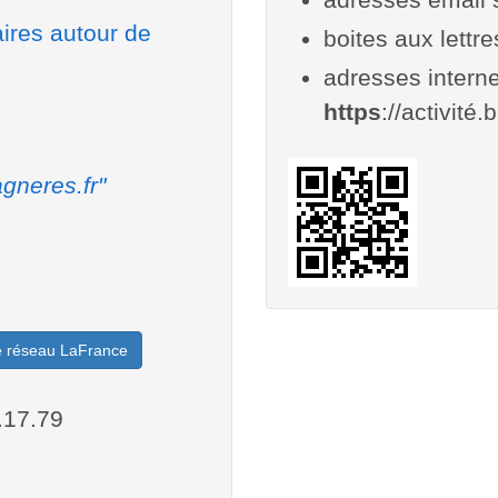
aires autour de
boites aux lettr
adresses interne
https
://activité.
gneres.fr"
le réseau LaFrance
.17.79