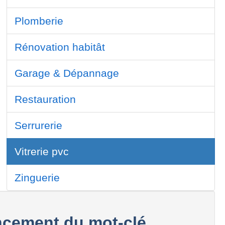
Plomberie
Rénovation habitât
Garage & Dépannage
Restauration
Serrurerie
Vitrerie pvc
Zinguerie
cement du mot-clé