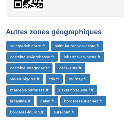
Autres zones géographiques
saintpedebigorre.fr
saint-laurent-de-neste.fr
castelnaurivierebasse.fr
labarthe-de-neste.fr
castelnaumagnoac.fr
vielle-aure.fr
vic-en-bigorre.fr
trie.fr
tournay.fr
mauleon-barousse.fr
luz-saint-sauveur.fr
labastide.fr
galan.fr
borderessurlechez.fr
borderes-louron.fr
aureilhan.fr