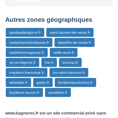
Autres zones géographiques
saintpedebigorre.fr
saint-laurent-de-neste.fr
castelnaurivierebasse.fr
labarthe-de-neste.fr
castelnaumagnoac.fr
vielle-aure.fr
vic-en-bigorre.fr
trie.fr
tournay.fr
mauleon-barousse.fr
luz-saint-sauveur.fr
labastide.fr
galan.fr
borderessurlechez.fr
borderes-louron.fr
aureilhan.fr
www.bagneres.fr est un site commercial privé sans