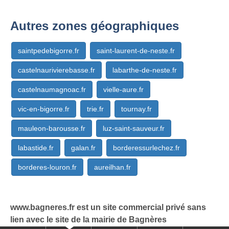
Autres zones géographiques
saintpedebigorre.fr
saint-laurent-de-neste.fr
castelnaurivierebasse.fr
labarthe-de-neste.fr
castelnaumagnoac.fr
vielle-aure.fr
vic-en-bigorre.fr
trie.fr
tournay.fr
mauleon-barousse.fr
luz-saint-sauveur.fr
labastide.fr
galan.fr
borderessurlechez.fr
borderes-louron.fr
aureilhan.fr
www.bagneres.fr est un site commercial privé sans
lien avec le site de la mairie de Bagnères